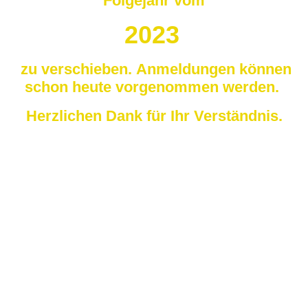
Folgejahr vom
2023
zu verschieben.
Anmeldungen können
schon heute vorgenommen werden.
Herzlichen Dank für Ihr Verständnis.
Wir laden Sie ein in das schöne Markgräflerland, im
südlicher Schwarzwald gelegen, um im eigenen
Vorkiegsoldtimer das Ländle zu erkunden. Samstag
unternehmen Sie eine Genussfahrt und Sonntag eine
herrliche Panoramafahrt durch die traumhafte Landschaft.
Nachmittags Ausstellung der Oldtimer auf dem Schlossplatz
in Badenweiler mit Publikumsbewertung. Schöne Pokale
erwarten die Gewinner.
Zugelassen werden maximal 45 Oldtimer, damit der Kreis
der Fahrzeuge überschaubar bleibt. Das Baujahr des
Oldtimers darf jüngstenfalls 1948 sein - wir wünschen uns